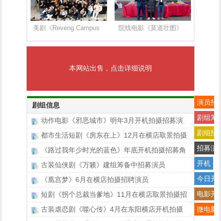
美剧《Reveng Campus
院线电影《莫道壮图》
本网站出售，点击详细说明
演员招
剧组信息
剧组筹
动作电影《邪恶城市》明年3月开机拍摄招募演
剧组招
都市生活短剧《房东在上》12月在横店取景拍摄
招募演
《路过我年少时光的蓝色》年底开机拍摄招募角
开机
古装仙侠剧《万籁》建组筹备中招募演员
今日开
《凰宫梦》6月在横店拍摄招聘演员
电影开
短剧《拐个总裁当爹地》11月在横店取景拍摄招
古装虐恋剧《噬心传》4月在东阳横店开机拍摄
微电影