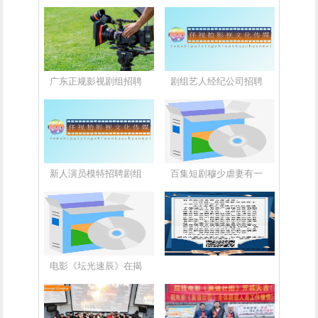
广东正规影视剧组招聘
剧组艺人经纪公司招聘
新人演员模特招聘剧组
百集短剧穆少虐妻有一
电影《坛光速辰》在揭