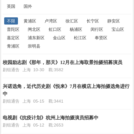
英国
国外
不限
黄浦区
卢湾区
徐汇区
长宁区
静安区
普陀区
闸北区
虹口区
杨浦区
闵行区
宝山区
嘉定区
浦东新区
金山区
松江区
奉贤区
青浦区
崇明县
校园励志剧《那年，那天》12月在上海取景拍摄招募演员
剧组通告
上海
10-30
戳:3582
兴诺选角，近代历史剧《悦来》7月在横店上海拍摄选角进行
中
剧组通告
上海
05-15
戳:3441
电视剧《抗疫计划》杭州上海拍摄演员招募中
剧组通告
上海
05-12
戳:2653