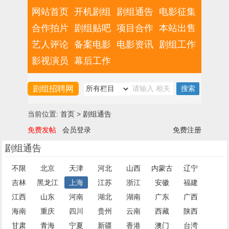
网站首页
开机剧组
剧组通告
电影征集
合作拍片
剧组贴吧
项目合作
本站出售
艺人评论
备案电影
电影资讯
剧组工作
影视演员
幕后工作
剧组招聘网
当前位置:
首页
>
剧组通告
免费发帖
会员登录
免费注册
剧组通告
不限
北京
天津
河北
山西
内蒙古
辽宁
吉林
黑龙江
上海
江苏
浙江
安徽
福建
江西
山东
河南
湖北
湖南
广东
广西
海南
重庆
四川
贵州
云南
西藏
陕西
甘肃
青海
宁夏
新疆
香港
澳门
台湾