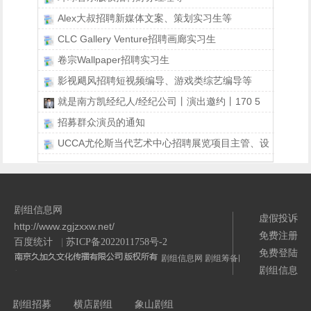
Alex大叔招聘新媒体文案、策划实习生等
CLC Gallery Venture招聘画廊实习生
卷宗Wallpaper招聘实习生
影视飓风招聘短视频编导、游戏类综艺编导等
就是南方凯经纪人/经纪公司丨演出邀约丨170 5
招募群众演员的通知
UCCA尤伦斯当代艺术中心招聘展览项目主管、设
剧组信息网
虚假投诉
http://www.zgjzxxw.net/
免费注册
百度统计
|
苏ICP备2022011758号-2
免费登陆
剧组信息网
剧组筹备网
剧组信息
/>
剧组招募
横店剧组
象山剧组