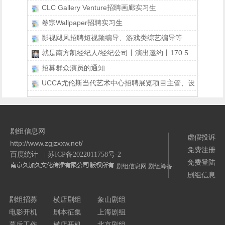
CLC Gallery Venture招聘画廊实习生
卷宗Wallpaper招聘实习生
影视飓风招聘短视频编导、游戏类综艺编导等
就是南方凯经纪人/经纪公司丨演出邀约丨170 5
招募群众演员的通知
UCCA尤伦斯当代艺术中心招聘展览项目主管、设
剧组信息网
虚假投诉
http://www.zgjzxxw.net/
免费注册
百度统计
|
苏ICP备2022011758号-2
免费登陆
剧组信息网
剧组筹备网
剧组信息
/>
剧组招募
横店剧组
象山剧组
电影开机
剧本征集
上海剧组
幕后工作
横店开机
北京剧组