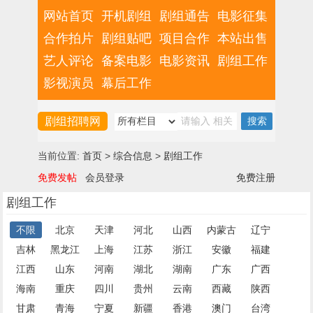
网站首页
开机剧组
剧组通告
电影征集
合作拍片
剧组贴吧
项目合作
本站出售
艺人评论
备案电影
电影资讯
剧组工作
影视演员
幕后工作
剧组招聘网
当前位置:
首页
>
综合信息
>
剧组工作
免费发帖
会员登录
免费注册
剧组工作
不限
北京
天津
河北
山西
内蒙古
辽宁
吉林
黑龙江
上海
江苏
浙江
安徽
福建
江西
山东
河南
湖北
湖南
广东
广西
海南
重庆
四川
贵州
云南
西藏
陕西
甘肃
青海
宁夏
新疆
香港
澳门
台湾