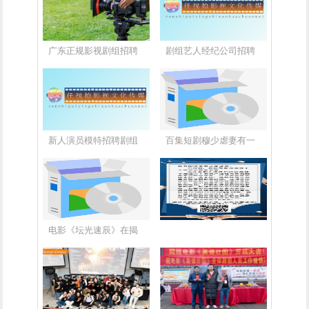
广东正规影视剧组招聘
剧组艺人经纪公司招聘
新人演员模特招聘剧组
百集短剧穆少虐妻有一
电影《坛光速辰》在揭