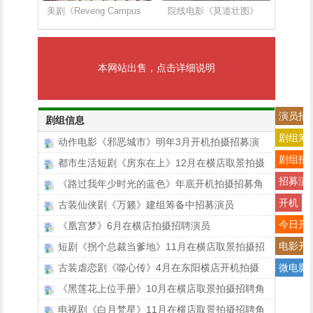
美剧《Reveng Campus
院线电影《莫道壮图》
本网站出售，点击详细说明
演员招
剧组信息
剧组筹
动作电影《邪恶城市》明年3月开机拍摄招募演
剧组招
都市生活短剧《房东在上》12月在横店取景拍摄
招募演
《路过我年少时光的蓝色》年底开机拍摄招募角
开机
古装仙侠剧《万籁》建组筹备中招募演员
今日开
《凰宫梦》6月在横店拍摄招聘演员
电影开
短剧《拐个总裁当爹地》11月在横店取景拍摄招
古装虐恋剧《噬心传》4月在东阳横店开机拍摄
微电影
《黑莲花上位手册》10月在横店取景拍摄招聘角
电视剧《白月梵星》11月在横店取景拍摄招聘角