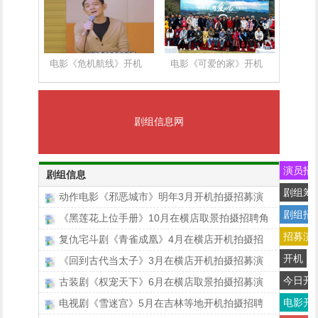
电影《危机航线》开机
电影《可爱的家》开机
剧组信息网
演员招
剧组信息
剧组筹
动作电影《邪恶城市》明年3月开机拍摄招募演
剧组招
《黑莲花上位手册》10月在横店取景拍摄招聘角
招募演
复仇宅斗剧《青雀成凰》4月在横店开机拍摄招
开机
《回到古代当太子》3月在横店开机拍摄招募演
今日开
古装剧《权宠天下》6月在横店取景拍摄招募演
电影开
电视剧《雪迷宫》5月在吉林等地开机拍摄招聘