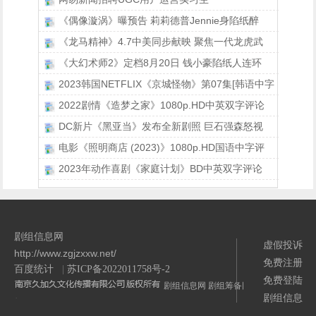
《偶像漩涡》曝预告 莉莉德普Jennie身陷纸醉
《龙马精神》4.7中美同步献映 聚焦一代龙虎武
《大幻术师2》定档8月20日 钱小豪陷纸人连环
2023韩国NETFLIX《京城怪物》第07集[韩语中字
2022剧情《造梦之家》1080p.HD中英双字评论
DC新片《黑亚当》发布全新剧照 巨石强森怒视
电影《照明商店 (2023)》1080p.HD国语中字评
2023年动作喜剧《家庭计划》BD中英双字评论
剧组信息网
虚假投诉
http://www.zgjzxxw.net/
免费注册
百度统计
|
苏ICP备2022011758号-2
免费登陆
剧组信息网
剧组筹备网
剧组信息
/>