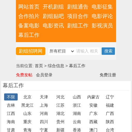
网站首页
开机剧组
剧组通告
电影征集
合作拍片
剧组贴吧
项目合作
电影评论
备案电影
电影资讯
剧组工作
影视演员
幕后工作
剧组招聘网
当前位置:
首页
>
综合信息
>
幕后工作
免费发帖
会员登录
免费注册
幕后工作
不限
北京
天津
河北
山西
内蒙古
辽宁
吉林
黑龙江
上海
江苏
浙江
安徽
福建
江西
山东
河南
湖北
湖南
广东
广西
海南
重庆
四川
贵州
云南
西藏
陕西
甘肃
青海
宁夏
新疆
香港
澳门
台湾