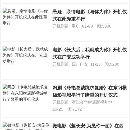
悬疑、亲情电影《与你为伴》开机仪
式在此隆重举行
开机剧组
重庆
01-09
阅:3896
电影《长大后，我就成为你》开机仪
式在广安成功举行
开机剧组
四川广安
11-13
阅:5230
网剧《冷艳总裁跪求复婚》在东阳横
店影视城举行了隆重的开机仪式
开机剧组
浙江金华横店影视基地
10-25
阅:7172
微电影《趣长安·为见你一面》在西