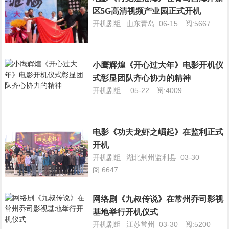
区5G高清视频产业园正式开机
开机剧组
山东青岛
06-15
阅:5667
小鹰辉煌《开心过大年》电影开机仪
式彰显团队齐心协力的精神
开机剧组
05-22
阅:4009
电影《功夫龙虾之崛起》在监利正式
开机
开机剧组
湖北荆州监利县
03-30
阅:6647
网络剧《九叔传说》在常州乔司影视
基地举行开机仪式
开机剧组
江苏常州
03-30
阅:5200