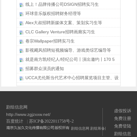
线上！品牌传播公司DSIGN招聘实习生
环球音乐版权招聘财务经理等
Alex大叔招聘新媒体文案、策划实习生等
CLC Gallery Venture招聘画廊实习生
卷宗Wallpaper招聘实习生
影视飓风招聘短视频编导、游戏类综艺编导等
就是南方凯经纪人/经纪公司丨演出邀约丨170 5
招募群众演员的通知
UCCA尤伦斯当代艺术中心招聘展览项目主管、设
剧组信息网
虚假投诉
http://www.zgjzxxw.net/
免费注册
百度统计
|
苏ICP备2022011758号-2
免费登陆
剧组信息网
剧组筹备网
剧组信息
/>