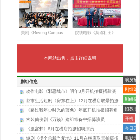
美剧《Reveng Campus
院线电影《莫道壮图》
本网站出售，点击详细说明
演员招
剧组信息
剧组筹
动作电影《邪恶城市》明年3月开机拍摄招募演
剧组招
都市生活短剧《房东在上》12月在横店取景拍摄
招募演
《路过我年少时光的蓝色》年底开机拍摄招募角
开机
古装仙侠剧《万籁》建组筹备中招募演员
今日开
《凰宫梦》6月在横店拍摄招聘演员
电影开
短剧《拐个总裁当爹地》11月在横店取景拍摄招