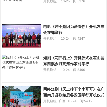
开机剧组
10-25
阅:5276
电影《若不是因为爱着你》开机发布
会在鄂举行
开机剧组
10-24
阅:4247
短剧《花开石上》开机仪式在霍山县
东西溪乡月亮湾作家村举行
开机剧组
10-24
阅:5496
网络短剧《天上掉下个小哥哥》在广
西南丹县歌娅思谷景区举行开机仪式
开机剧组
广西
10-24
阅:5495