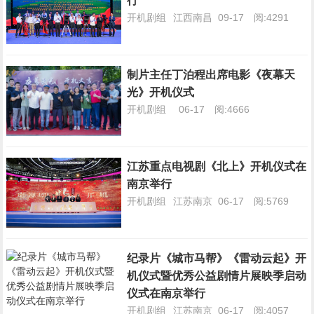
行
开机剧组
江西南昌
09-17
阅:4291
制片主任丁泊程出席电影《夜幕天
光》开机仪式
开机剧组
06-17
阅:4666
江苏重点电视剧《北上》开机仪式在
南京举行
开机剧组
江苏南京
06-17
阅:5769
纪录片《城市马帮》《雷动云起》开
机仪式暨优秀公益剧情片展映季启动
仪式在南京举行
开机剧组
江苏南京
06-17
阅:4057