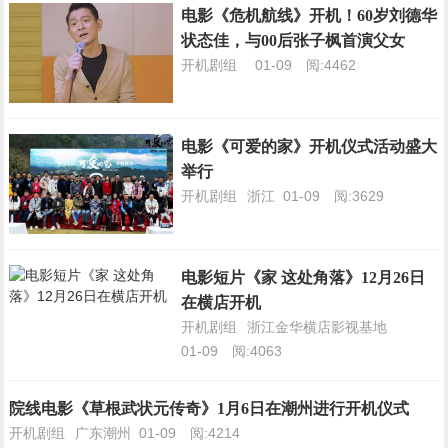
电影《危机航线》开机！60岁刘德华
状态佳，与00后张子枫首演父女
开机剧组
01-09
阅:4462
电影《可爱的家》开机仪式活动盛大
举行
开机剧组
浙江
01-09
阅:3629
电影短片《家 这处角落》12月26日
在横店开机
开机剧组
浙江金华横店影视基地
01-09
阅:4063
院线电影《草根武状元传奇》1月6日在潮州进行开机仪式
开机剧组
广东潮州
01-09
阅:4214