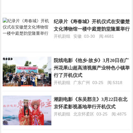
纪录片《寿春城》开机仪式在安徽楚
文化博物馆一楼中庭楚韵堂隆重举行
开机剧组
安徽
03-30
阅:4681
院线电影《他乡·故乡》3月20日在广
州花果山超高清视频产业特色小镇举
行了开机仪式
开机剧组
广东广州
03-25
阅:5318
潮剧电影《东吴郡主》3月22日在北
京怀柔影视基地举行开机仪式
开机剧组
北京怀柔区
03-25
阅:4875