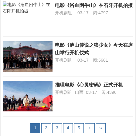
电影《浴血困牛山》在石阡开机拍摄
开机剧组
03-17
阅:4797
电影《庐山传说之狼少女》今天在庐
山举行开机仪式
开机剧组
03-17
阅:5681
推理电影《心灵密码》正式开机
开机剧组
山西
03-17
阅:4396
1
2
3
4
5
›
››