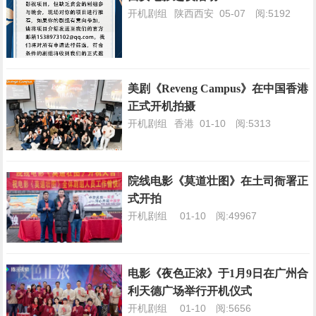
开机剧组
陕西西安
05-07
阅:5192
美剧《Reveng Campus》在中国香港
正式开机拍摄
开机剧组
香港
01-10
阅:5313
院线电影《莫道壮图》在土司衙署正
式开拍
开机剧组
01-10
阅:49967
电影《夜色正浓》于1月9日在广州合
利天德广场举行开机仪式
开机剧组
01-10
阅:5656