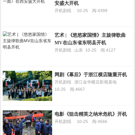
安盛大开机
开机剧组
10-25
阅:4399
艺术 | 《悠悠家国情》主旋律歌曲
MV在山东省东明县开机
开机剧组
山东
10-25
阅:4127
网剧《幕后》于浙江横店隆重开机
开机剧组
浙江金华横店影视基地
10-25
阅:4667
电影《狙击精英之纳米危机》开机
开机剧组
10-25
阅:4566