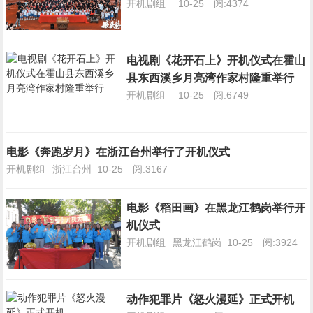
开机剧组
10-25
阅:4374
电视剧《花开石上》开机仪式在霍山
县东西溪乡月亮湾作家村隆重举行
开机剧组
10-25
阅:6749
电影《奔跑岁月》在浙江台州举行了开机仪式
开机剧组
浙江台州
10-25
阅:3167
电影《稻田画》在黑龙江鹤岗举行开
机仪式
开机剧组
黑龙江鹤岗
10-25
阅:3924
动作犯罪片《怒火漫延》正式开机