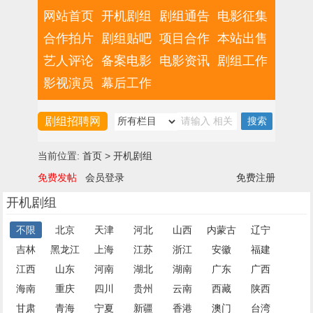
网站首页
开机剧组
剧组通告
电影征集
合作拍片
剧组贴吧
项目合作
本站出售
艺人评论
备案电影
电影资讯
剧组工作
影视演员
幕后工作
剧组招聘网
当前位置:
首页
>
开机剧组
免费发帖
会员登录
免费注册
开机剧组
不限
北京
天津
河北
山西
内蒙古
辽宁
吉林
黑龙江
上海
江苏
浙江
安徽
福建
江西
山东
河南
湖北
湖南
广东
广西
海南
重庆
四川
贵州
云南
西藏
陕西
甘肃
青海
宁夏
新疆
香港
澳门
台湾