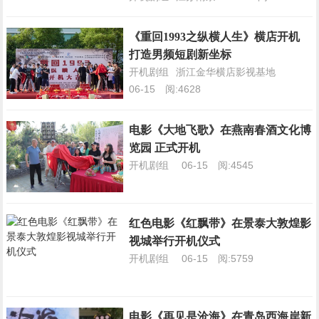
《重回1993之纵横人生》横店开机
打造男频短剧新坐标
开机剧组
浙江金华横店影视基地
06-15
阅:4628
电影《大地飞歌》在燕南春酒文化博
览园 正式开机
开机剧组
06-15
阅:4545
红色电影《红飘带》在景泰大敦煌影
视城举行开机仪式
开机剧组
06-15
阅:5759
电影《再见是沧海》在青岛西海岸新