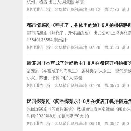
杭州、横店 出品人:周景航 导演:
剧组通告
浙江金华横店影视基地
08-12
戳:2793
说:0
都市情感剧《拜托了，身体里的她》9月拍摄招聘
都市情感剧《拜托了，身体里的她》 出品公司:上海执朴影视传
15840133554 演员副
剧组通告
浙江金华横店影视基地
07-28
戳:3183
说:0
甜宠剧《本宫成了时尚教主》8月在横店开机拍摄
甜宠剧《本宫成了时尚教主》 题材类型:大女主、现代穿越甜宠
小兴、苏珊、书翰 制片人:陈俊
剧组通告
浙江金华横店影视基地
07-26
戳:3573
说:0
民国探案剧《闻香探案录》8月在横店开机拍摄选
民国探案剧《闻香探案录》 改编自快看同名漫画《闻香探案
时间:2022年8月 拍摄周期:80天 拍
剧组通告
浙江金华横店影视基地
06-18
戳:3542
说:0