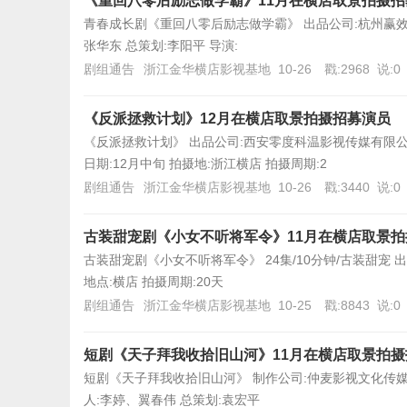
《重回八零后励志做学霸》11月在横店取景拍摄
青春成长剧《重回八零后励志做学霸》 出品公司:杭州赢效文
张华东 总策划:李阳平 导演:
剧组通告
浙江金华横店影视基地
10-26
戳:2968
说:0
《反派拯救计划》12月在横店取景拍摄招募演员
《反派拯救计划》 出品公司:西安零度科温影视传媒有限
日期:12月中旬 拍摄地:浙江横店 拍摄周期:2
剧组通告
浙江金华横店影视基地
10-26
戳:3440
说:0
古装甜宠剧《小女不听将军令》11月在横店取景
古装甜宠剧《小女不听将军令》 24集/10分钟/古装甜宠 出
地点:横店 拍摄周期:20天
剧组通告
浙江金华横店影视基地
10-25
戳:8843
说:0
短剧《天子拜我收拾旧山河》11月在横店取景拍
短剧《天子拜我收拾旧山河》 制作公司:仲麦影视文化传媒（
人:李婷、翼春伟 总策划:袁宏平