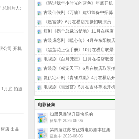
店取景拍摄
《路过我年少时光的蓝色》年底开机
 总制片人:
拍摄招募角
古装仙侠剧《万籁》建组筹备中招募
演员
《凰宫梦》6月在横店拍摄招聘演员
短剧《拐个总裁当爹地》11月在横店
取景拍摄招
古装虐恋剧《噬心传》4月在东阳横店
开机拍摄
限公司 开机
《黑莲花上位手册》10月在横店取景
拍摄招聘角
电视剧《白月梵星》11月在横店取景
拍摄招聘角
古装剧《权宠天下》6月在横店取景拍
摄招募演
复仇宅斗剧《青雀成凰》4月在横店开
机拍摄招
电视剧《雪迷宫》5月在吉林等地开机
11月底 拍摄
拍摄招聘
电影征集
扫黑风暴说升级快乐的
征集中 2026-08-06
:横店 出品
第四届江苏省优秀电影剧本征集
启事
征集中 2026-08-06