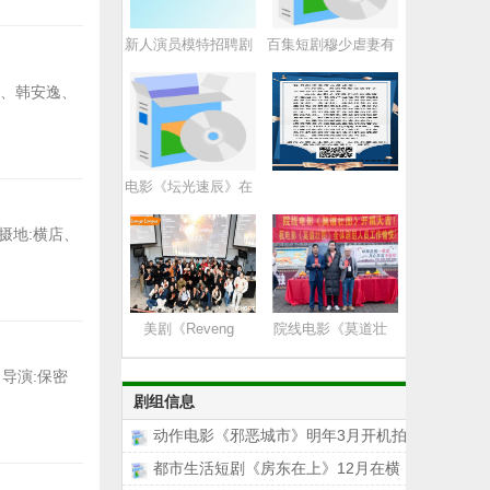
新人演员模特招聘剧
百集短剧穆少虐妻有
组
一
源、韩安逸、
电影《坛光速辰》在
揭
拍摄地:横店、
美剧《Reveng
院线电影《莫道壮
Campus
图》
 导演:保密
剧组信息
动作电影《邪恶城市》明年3月开机拍
摄招募演
都市生活短剧《房东在上》12月在横