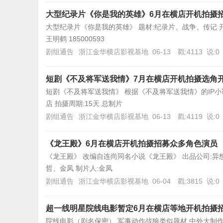
大型纪录片《你是我的英雄》6月在横店开机拍摄
大型纪录片《你是我的英雄》 题材:纪录片、战争、传记 开机时
王明鹤 185000593
剧组通告
浙江金华横店影视基地
06-13
戳:4113
说:0
短剧《不及将军送我情》7月在横店开机拍摄选角
短剧《不及将军送我情》 根据《不及将军送我情》的IP小说改
店 拍摄周期:15天 总制片
剧组通告
浙江金华横店影视基地
06-13
戳:4119
说:0
《龙王殿》6月在横店开机拍摄招募众多角色演员
《龙王殿》 改编自连尚同名小说《龙王殿》 出品公司:异想天
哲、金凤 制片人:金凤
剧组通告
浙江金华横店影视基地
06-04
戳:3815
说:0
超一线明星院线电影暂定6月在横店等地开机拍摄
院线电影（剧名保密） 军事动作战狼类似题材 中外大制作