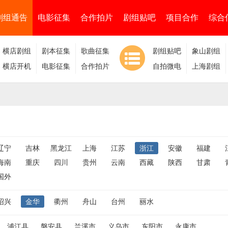
剧组通告
电影征集
合作拍片
剧组贴吧
项目合作
综合
横店剧组
剧本征集
歌曲征集
剧组贴吧
象山剧组
横店开机
电影征集
合作拍片
自拍微电
上海剧组
影
辽宁
吉林
黑龙江
上海
江苏
浙江
安徽
福建
海南
重庆
四川
贵州
云南
西藏
陕西
甘肃
国外
绍兴
金华
衢州
舟山
台州
丽水
浦江县
磐安县
兰溪市
义乌市
东阳市
永康市