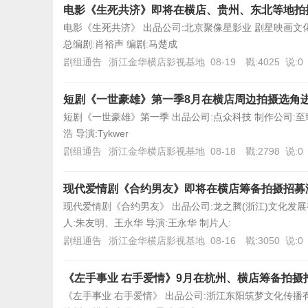
电影《生死共济》即将在横店、贵州、东北等地拍
电影《生死共济》 出品公司:北京聚像星影业 剧星映画文化产
总编剧:肖裕声 编剧:马楚成
剧组通告
浙江金华横店影视基地
08-19
戳:4025
说:0
短剧《一世豪雄》第一季8月在横店周边拍摄选角
短剧《一世豪雄》第一季 出品公司:点众科技 制作公司:至臻影
浩 导演:Tykwer
剧组通告
浙江金华横店影视基地
08-18
戳:2798
说:0
现代爱情剧《合约男友》即将在横店筹备拍摄招募
现代爱情剧《合约男友》 出品公司:龙之腾(浙江)文化发
人:朱友明、王永华 导演:王永华 制片人:
剧组通告
浙江金华横店影视基地
08-16
戳:3050
说:0
《左手事业 右手爱情》9月在杭州、横店筹备拍摄
《左手事业 右手爱情》 出品公司:浙江东阳筑梦文化传播有