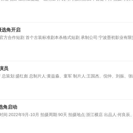
摄选角开启
官方合作短剧 首个古装标准剧本杀格式短剧 承制公司:宁波墨初影业有限
演员
总策划:盛红彪 总制片人:黄益淼、童军 制片人:王国杰、倪仲、刘振、张
选角启动
:2022年9月-10月 拍摄周期:90天 拍摄地点:浙江横店 出品人:何良