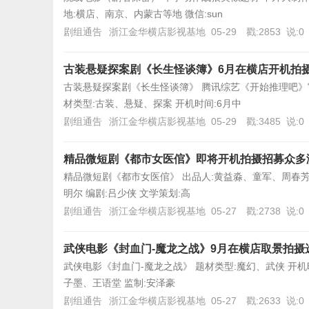
地:横店、南京、内蒙古等地 微信:sun
剧组通告
浙江金华横店影视基地
05-29
戳:2853
说:0
古装悬疑探案剧《长生怪谈簿》6月在横店开机拍
古装悬疑探案剧《长生怪谈簿》 腾讯综艺《开始推理吧》
材类型:古装、悬疑、探案 开机时间:6月中
剧组通告
浙江金华横店影视基地
05-29
戳:3485
说:0
精品微短剧《都市女医倌》即将开机拍摄招募众多
精品微短剧《都市女医倌》 出品人:黄益淼、童军、周春芳 
明尔 编剧:吕少侠 文学策划:高
剧组通告
浙江金华横店影视基地
05-27
戳:2738
说:0
武侠电影《封血门-魔龙之战》9月在横店取景拍摄
武侠电影《封血门-魔龙之战》 题材类型:魔幻、武侠 开机时间
子墨、王语堂 监制:安泽豪
剧组通告
浙江金华横店影视基地
05-27
戳:2633
说:0