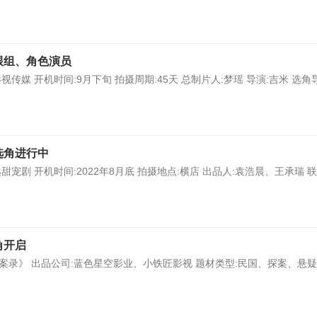
跟组、角色演员
媒 开机时间:9月下旬 拍摄周期:45天 总制片人:梦瑶 导演:吉米 选角
选角进行中
剧 开机时间:2022年8月底 拍摄地点:横店 出品人:袁浩晨、王承瑞 
角开启
录》 出品公司:蓝色星空影业、小铁匠影视 题材类型:民国、探案、悬疑