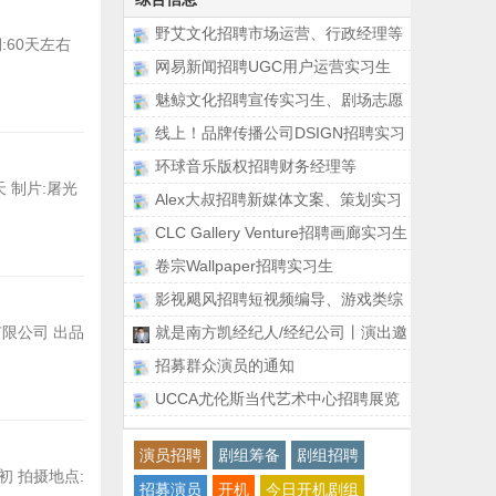
野艾文化招聘市场运营、行政经理等
:60天左右
网易新闻招聘UGC用户运营实习生
魅鲸文化招聘宣传实习生、剧场志愿
者
线上！品牌传播公司DSIGN招聘实习
生
环球音乐版权招聘财务经理等
 制片:屠光
Alex大叔招聘新媒体文案、策划实习
生等
CLC Gallery Venture招聘画廊实习生
卷宗Wallpaper招聘实习生
影视飓风招聘短视频编导、游戏类综
艺编导等
限公司 出品
就是南方凯经纪人/经纪公司丨演出邀
约丨170 5
招募群众演员的通知
UCCA尤伦斯当代艺术中心招聘展览
项目主管、设
演员招聘
剧组筹备
剧组招聘
初 拍摄地点:
招募演员
开机
今日开机剧组