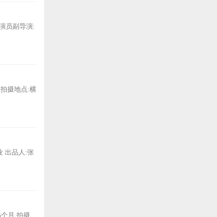
 演员副导演:
 拍摄地点:横
 出品人:张
个月 拍摄