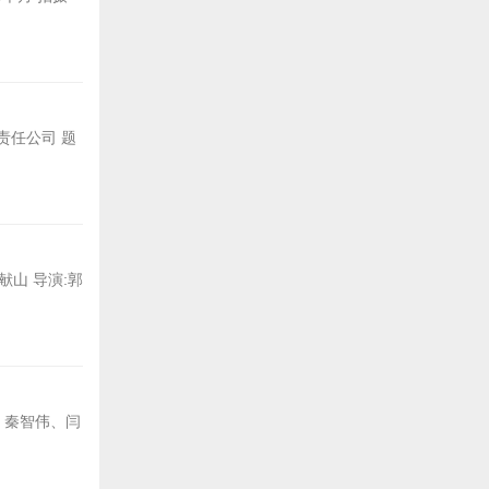
责任公司 题
献山 导演:郭
辰、秦智伟、闫