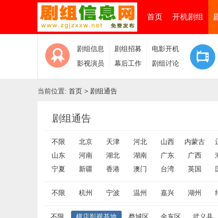
首页
开机剧组
剧组信息
剧组招募
电影开机
影视演员
幕后工作
剧组讨论
当前位置:
首页
>
剧组通告
剧组通告
不限
北京
天津
河北
山西
内蒙古
山东
河南
湖北
湖南
广东
广西
宁夏
新疆
香港
澳门
台湾
英国
不限
杭州
宁波
温州
嘉兴
湖州
不限
横店影视基地
婺城区
金东区
武义县