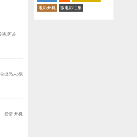
电影开机
微电影征集
导演:阿荼
联合出品人:德
、爱情 开机