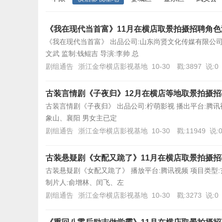
《我在现代当首富》11月在横店取景拍摄招聘角色
《我在现代当首富》 出品公司:山东尚贤文化传媒有限公司、
文武 监制:钱鲲吉 导演:李帅 总
剧组通告
浙江金华横店影视基地
10-30
戳:3897
说:0
古装言情剧《子夜归》12月在横店等地取景拍摄招
古装言情剧《子夜归》 出品公司:柠萌影视 播出平台:腾讯视频
象山、襄阳 男女主已定
剧组通告
浙江金华横店影视基地
10-30
戳:11949
说:
古装悬疑剧《女配又跪了》11月在横店取景拍摄
古装悬疑剧《女配又跪了》 播放平台:腾讯视频 项目类型:玄幻
制片人:俞增林、闰飞、左
剧组通告
浙江金华横店影视基地
10-30
戳:3273
说:0